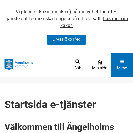
Vi placerar kakor (cookies) på din enhet för att E-
tjänsteplattformen ska fungera på ett bra sätt.
Läs mer om
kakor.
JAG FÖRSTÅR
GÅ DIREKT TILL
HUVUDINNEHÅLLET
Sök
Min sida
Meny
Startsida e-tjänster
Välkommen till Ängelholms