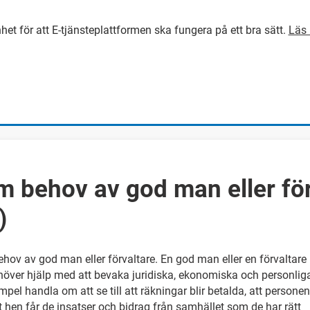
het för att E-tjänsteplattformen ska fungera på ett bra sätt.
Läs 
GÅ DIREKT TILL HUVUDINNEH
 behov av god man eller för
)
ov av god man eller förvaltare. En god man eller en förvaltare
över hjälp med att bevaka juridiska, ekonomiska och personlig
empel handla om att se till att räkningar blir betalda, att personen
t hen får de insatser och bidrag från samhället som de har rätt