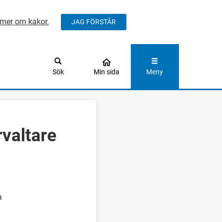
mer om kakor.
JAG FÖRSTÅR
ÅLLET
Sök
Min sida
Meny
valtare
a