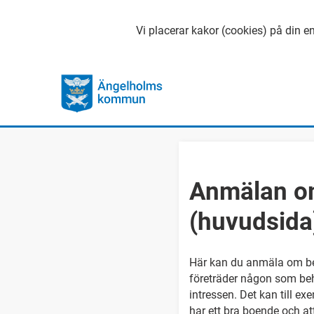
Vi placerar kakor (cookies) på din en
Anmälan om
(huvudsida
Här kan du anmäla om beh
företräder någon som beh
intressen. Det kan till ex
har ett bra boende och at