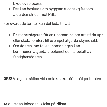
bygglovsprocess.
Det kan beslutas om
byggsanktionsavgifter
om
åtgärden strider mot PBL.
För ovårdade tomter kan det leda till att:
Fastighetsägaren får en
uppmaning
om att städa upp
eller sköta tomten, till exempel åtgärda skymd sikt.
Om ägaren inte följer uppmaningen kan
kommunen
åtgärda problemet
och ta betalt av
fastighetsägaren.
OBS!
Vi agerar sällan vid enstaka skräpföremål på tomten.
Är du redan inloggad, klicka på
Nästa
.