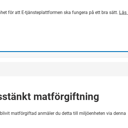
het för att E-tjänsteplattformen ska fungera på ett bra sätt.
Läs 
GÅ DIREKT TILL HUVUDINNEH
stänkt matförgiftning
livit matförgiftad anmäler du detta till miljöenheten via denna