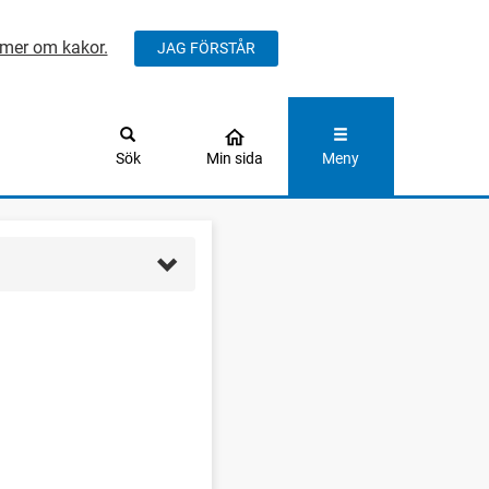
mer om kakor.
JAG FÖRSTÅR
ÅLLET
Sök
Min sida
Meny