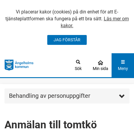
Vi placerar kakor (cookies) på din enhet för att E-
tjänsteplattformen ska fungera på ett bra sätt.
Läs mer om
kakor.
JAG FÖRSTÅR
GÅ DIREKT TILL
HUVUDINNEHÅLLET
Sök
Min sida
Meny
Behandling av personuppgifter
Anmälan till tomtkö