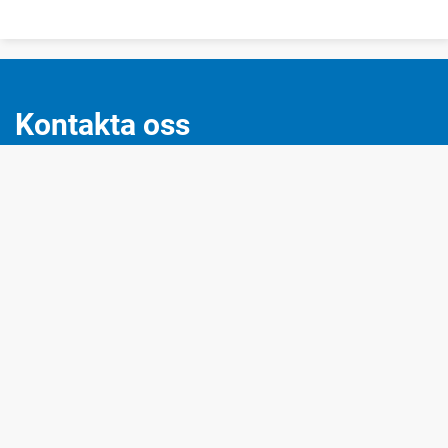
Kontakta oss
0431-870 00
info@engelholm.se
Hjälpmedel
Följ oss