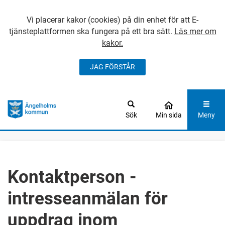
Vi placerar kakor (cookies) på din enhet för att E-
tjänsteplattformen ska fungera på ett bra sätt.
Läs mer om
kakor.
JAG FÖRSTÅR
GÅ DIREKT TILL
HUVUDINNEHÅLLET
Sök
Min sida
Meny
Kontaktperson -
intresseanmälan för
uppdrag inom